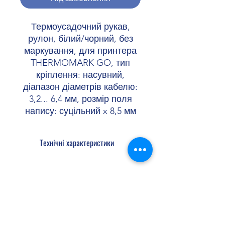
Термоусадочний рукав,
рулон, білий/чорний, без
маркування, для принтера
THERMOMARK GO, тип
кріплення: насувний,
діапазон діаметрів кабелю:
3,2... 6,4 мм, розмір поля
напису: суцільний x 8,5 мм
Технічні характеристики
Пристрій
1090747 THERMOMARK GO
1221548 THERMOMARK GO SET
Тип виробу Термоусадочний рукав
Shopellectric
Тип друку Термотрансферний
Тип кріплення насувний