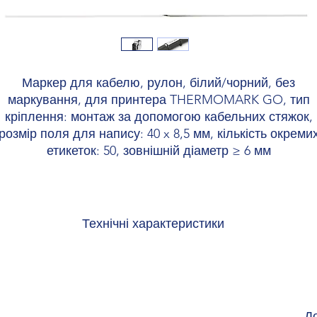
Маркер для кабелю, рулон, білий/чорний, без
маркування, для принтера THERMOMARK GO, тип
кріплення: монтаж за допомогою кабельних стяжок,
розмір поля для напису: 40 x 8,5 мм, кількість окреми
етикеток: 50, зовнішній діаметр ≥ 6 мм
Технічні характеристики
Пристрій
1090747 THERMOMARK GO
1221548 THERMOMARK GO SET
Тип виробу Термоусадочний рукав
Тип друку Термотрансферний
Д