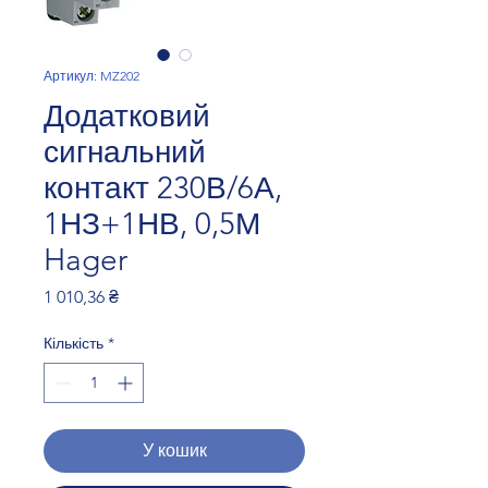
Артикул: MZ202
Додатковий
сигнальний
контакт 230В/6А,
1НЗ+1НВ, 0,5М
Hager
Ціна
1 010,36 ₴
Кількість
*
У кошик