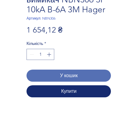
10kA B-6A 3M Hager
Артикул: NBN306
Ціна
1 654,12 ₴
Кількість
*
У кошик
Купити