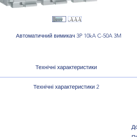
Автоматичний вимикач 3P 10kA C-50A 3M
Технічні характеристики
Архітектура
Технічні характеристики 2
щених полюсів:
 полюсів:
3
затяжки:
2,
олюса:
3
я модульних пристроїв:
Berker.Net; Електронна платформ
1930; Сері
Д
нтажу:
DIN-
 модульних пристроїв:
т