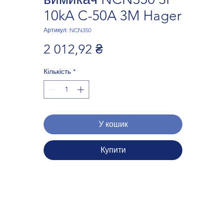
10kA C-50A 3M Hager
Артикул: NCN350
Ціна
2 012,92 ₴
Кількість
*
У кошик
Купити