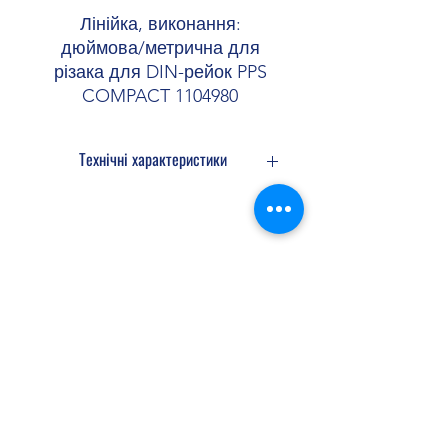
Лінійка, виконання:
дюймова/метрична для
різака для DIN-рейок PPS
COMPACT 1104980
Технічні характеристики
Виконання
Дюйми/міліметри
Shopellectric
Розміри
Ширина
74 мм
Доставка та Повернення
Висота
104 мм
Політика конфіденційності
Договір оферти
Довжина
1070 мм