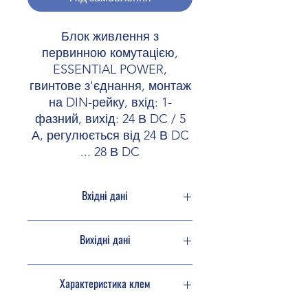
Блок живлення з
первинною комутацією,
ESSENTIAL POWER,
гвинтове з'єднання, монтаж
на DIN-рейку, вхід: 1-
фазний, вихід: 24 В DC / 5
А, регулюється від 24 В DC
... 28 В DC
Вхідні дані
Режим AC
Вихідні дані
Структура
TN, TT, IT (PE)
мережі
ККД
тип. 87 % (120
Характеристика клем
В AC)
Діапазон
110 V AC ... 240