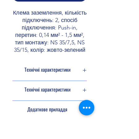
Клема заземлення, кількість
підключень: 2, спосіб
підключення: Push-in,
перетин: 0,14 мм² - 1,5 мм²,
тип монтажу: NS 35/7,5, NS
35/15, колір: жовто-зелений
Технічні характеристики
Тип продукту
Прохідна
Технічні характеристики
клемна колодка
Сімейство продуктів
PT
Характеристики
Додаткове приладдя
матеріалів
Кількість з'єднань
2
Колір
зелено-жовтий
Кінцева кришка
3208142 D-
Кількість рядів
1
PT 1,5/S