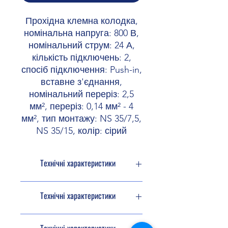
Прохідна клемна колодка,
номінальна напруга: 800 В,
номінальний струм: 24 А,
кількість підключень: 2,
спосіб підключення: Push-in,
вставне з'єднання,
номінальний переріз: 2,5
мм², переріз: 0,14 мм² - 4
мм², тип монтажу: NS 35/7,5,
NS 35/15, колір: сірий
Технічні характеристики
Тип виробу
Прохідна
Технічні характеристики
клема
Серія виробів
PT
Розрахункові дані