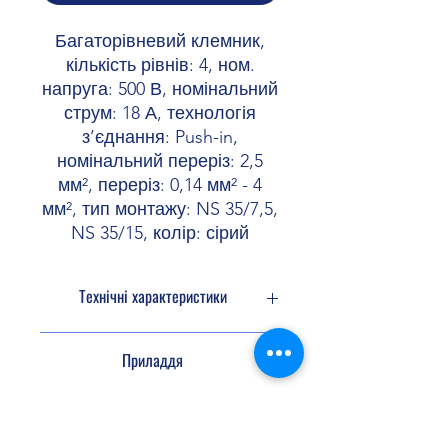
Багаторівневий клемник,
кількість рівнів: 4, ном.
напруга: 500 В, номінальний
струм: 18 А, технологія
з’єднання: Push-in,
номінальний переріз: 2,5
мм², переріз: 0,14 мм² - 4
мм², тип монтажу: NS 35/7,5,
NS 35/15, колір: сірий
Технічні характеристики
Кількість рівнів
4
Приладдя
Кількість
8
підключень
Перемичка
3030161
3036877
FBS 2-5
FBS 2-5