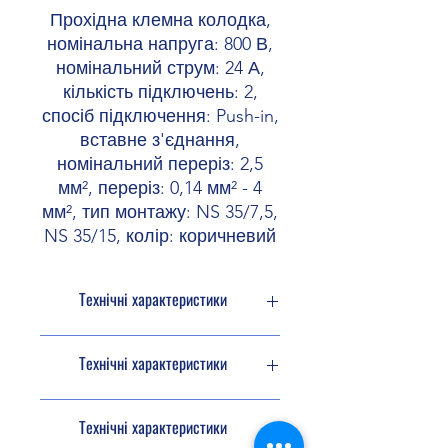
Прохідна клемна колодка,
номінальна напруга: 800 В,
номінальний струм: 24 А,
кількість підключень: 2,
спосіб підключення: Push-in,
вставне з'єднання,
номінальний переріз: 2,5
мм², переріз: 0,14 мм² - 4
мм², тип монтажу: NS 35/7,5,
NS 35/15, колір: коричневий
Технічні характеристики
Тип виробу
Прохідна
Технічні характеристики
клема
Серія виробів
PT
Розрахункові дані
Технічні характеристики
(ATEX/IECEx)