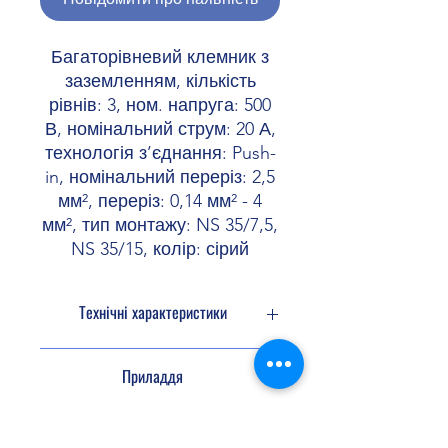
Багаторівневий клемник з
заземленням, кількість
рівнів: 3, ном. напруга: 500
В, номінальний струм: 20 А,
технологія з’єднання: Push-
in, номінальний переріз: 2,5
мм², переріз: 0,14 мм² - 4
мм², тип монтажу: NS 35/7,5,
NS 35/15, колір: сірий
Технічні характеристики
Кількість рівнів
3
Приладдя
Кількість
6
підключень
Перемичка
3030161
3036877