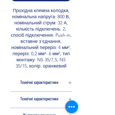
Прохідна клемна колодка,
номінальна напруга: 800 В,
номінальний струм: 32 А,
кількість підключень: 2,
спосіб підключення: Push-in,
вставне з'єднання,
номінальний переріз: 4 мм²,
переріз: 0,2 мм²- 6 мм², тип
монтажу: NS 35/7,5, NS
35/15, колір: оранжевий
Технічні характеристики
Тип продукту
Прохідна
Технічні характеристики
клемна
колодка
Розміри