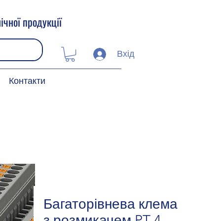
ічної продукції
Вхід
Контакти
Багаторівнева клема
з розмикачем PT 4-