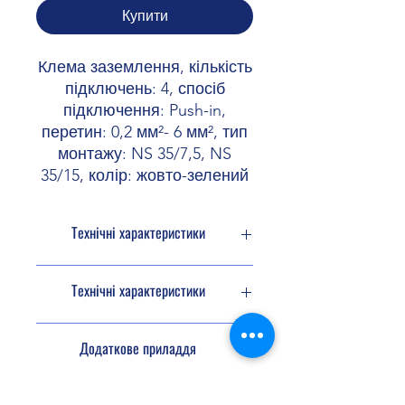
Купити
Клема заземлення, кількість
підключень: 4, спосіб
підключення: Push-in,
перетин: 0,2 мм²- 6 мм², тип
монтажу: NS 35/7,5, NS
35/15, колір: жовто-зелений
Технічні характеристики
Тип продукту
Клема
Технічні характеристики
заземлення
Сімейство
PT
Дані для
Додаткове приладдя
продуктів
підключення Ex
Загальні
Кількість
4
Кінцева
3208979 D-PT 4-