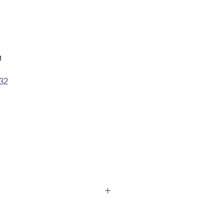
и
32
,