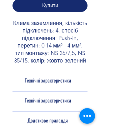
Купити
Клема заземлення, кількість
підключень: 4, спосіб
підключення: Push-in,
перетин: 0,14 мм² - 4 мм²,
тип монтажу: NS 35/7,5, NS
35/15, колір: жовто-зелений
Технічні характеристики
Тип продукту
Клема
Технічні характеристики
заземлення
Кількість з'єднань
4
Характеристики
Додаткове приладдя
матеріалів
Кількість рядів
1
Колір
зелено-жовтий
Кінцева
3031762 D-STS