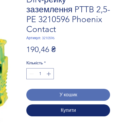
заземлення PTTB 2,5-
PE 3210596 Phoenix
Contact
Артикул: 3210596
Ціна
190,46 ₴
Кількість
*
У кошик
Купити