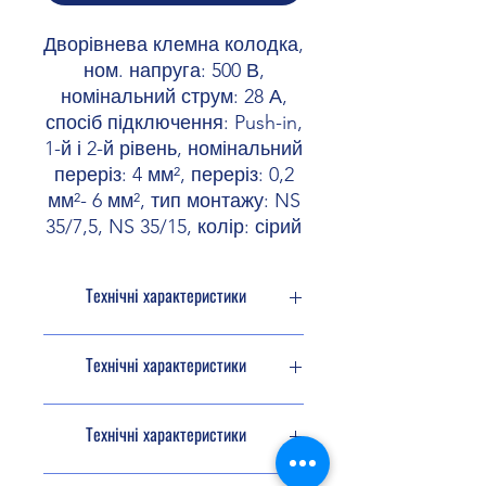
Дворівнева клемна колодка,
ном. напруга: 500 В,
номінальний струм: 28 А,
спосіб підключення: Push-in,
1-й і 2-й рівень, номінальний
переріз: 4 мм², переріз: 0,2
мм²- 6 мм², тип монтажу: NS
35/7,5, NS 35/15, колір: сірий
Технічні характеристики
Тип виробу
Багатоярусний
Технічні характеристики
клемний
модуль
Дані щодо
Технічні характеристики
Серія виробів
PT
вибухозахищеності