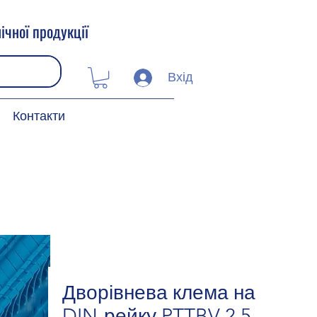
ічної продукції
Вхід
Контакти
Дворівнева клема на
DIN-рейку PTTBV 2,5