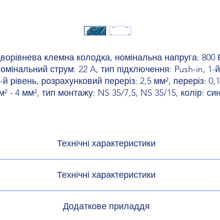
ворівнева клемна колодка, номінальна напруга: 800 
омінальний струм: 22 A, тип підключення: Push-in, 1-й
-й рівень, розрахунковий переріз: 2,5 мм², переріз: 0,
м² - 4 мм², тип монтажу: NS 35/7,5, NS 35/15, колір: син
Технічні характеристики
одукту
Багаторівнева
Технічні характеристики
 продуктів
P
ки матеріалів
Додаткове приладдя
 з'єднань