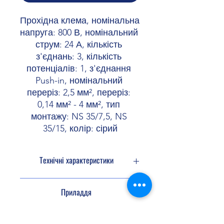
Прохідна клема, номінальна 
напруга: 800 В, номінальний 
струм: 24 А, кількість 
з'єднань: 3, кількість 
потенціалів: 1, з'єднання 
Push-in, номінальний 
переріз: 2,5 мм², переріз: 
0,14 мм² - 4 мм², тип 
монтажу: NS 35/7,5, NS 
35/15, колір: сірий
Технічні характеристики
Кількість
1
Приладдя
потенціалів
Кількість
3
Перемичка
3030161
3036877