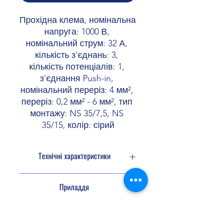
Прохідна клема, номінальна 
напруга: 1000 В, 
номінальний струм: 32 А, 
кількість з'єднань: 3, 
кількість потенціалів: 1, 
з'єднання Push-in, 
номінальний переріз: 4 мм², 
переріз: 0,2 мм² - 6 мм², тип 
монтажу: NS 35/7,5, NS 
35/15, колір: сірий
Технічні характеристики
Кількість
1
Приладдя
потенціалів
Кількість
3
Перемичка
3030336
3036932