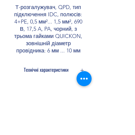
Т-розгалужувач, QPD, тип
підключення IDC, полюсів:
4+PE, 0,5 мм²... 1,5 мм², 690
В, 17,5 A, PA, чорний, з
трьома гайками QUICKON,
зовнішній діаметр
провідника: 6 мм ... 10 мм
Технічні характеристики
Конструкція
T-подібний
розгалужувач
Shopellectric
Тип виробу
Розподільники
енергії
Серія виробів
QPD
Доставка та Повернення