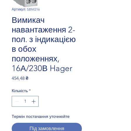
Артикул: SBM216
Вимикач
навантаження 2-
пол. з індикацією
в обох
положеннях,
16А/230В Hager
Ціна
454,48 ₴
Кількість
*
Термін постачання уточнюйте
Під замовлення