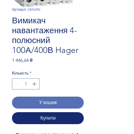
Артикул: SBN490
Вимикач
навантаження 4-
полюсний
100А/400В Hager
Ціна
1 446,64 ₴
Кількість
*
У кошик
Купити