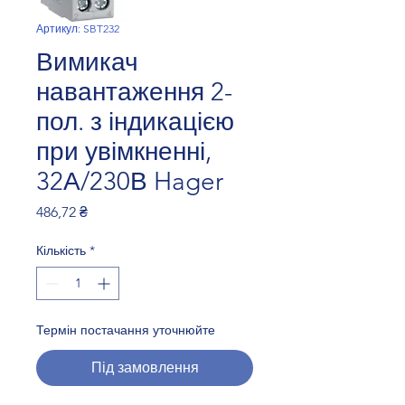
Артикул: SBT232
Вимикач
навантаження 2-
пол. з індикацією
при увімкненні,
32А/230В Hager
Ціна
486,72 ₴
Кількість
*
Термін постачання уточнюйте
Під замовлення