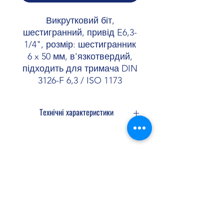
Викрутковий біт,
шестигранний, привід E6,3-
1/4", розмір: шестигранник
6 x 50 мм, в'язкотвердий,
підходить для тримача DIN
3126-F 6,3 / ISO 1173
Технічні характеристики
Застосування 1/4"
Конструкція Шестигранний
Відведення 6-гран. зовнішн.
Довжина 50 мм
Shopellectric
Колір сріблястий
Доставка та Повернення