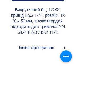
Викрутковий біт, TORX,
привід E6,3-1/4", розмір: TX
20 x 50 мм, в'язкотвердий,
підходить для тримача DIN
3126-F 6,3 / ISO 1173
Технічні характеристики
Застосування 1/4"
Конструкція Torx
Довжина 50 мм
Колір сріблястий
Shopellectric
Доставка та Повернення
Політика конфіденційності