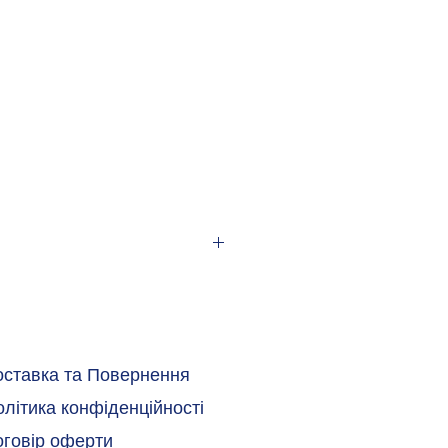
оставка та Повернення
літика конфіденційності
оговір оферти