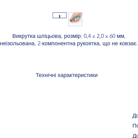
Викрутка шліцьова, розмір: 0,4 x 2,0 x 60 мм,
неізольована, 2-компонентна рукоятка, що не ковзає.
Технічні характеристики
Ширина 22 мм
Ширина леза 2 мм
Висота леза 60 мм
Довжина 130 мм
Товщина леза 0,4 мм
Д
Матеріал легована інструментальна сталь
По
Випробування DIN/ISO 2380-1
Д