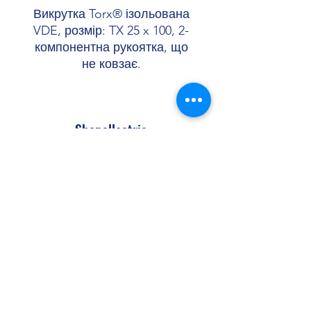
Викрутка Torx® ізольована
VDE, розмір: TX 25 x 100, 2-
компонентна рукоятка, що
не ковзає.
Shopellectric
Доставка та Повернення
Політика конфіденційності
Договір оферти
shopellectric@gmail.com
+380 (99) 652 00 46
+380 (67) 452 01 10