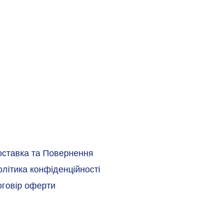
оставка та Повернення
літика конфіденційності
оговір оферти