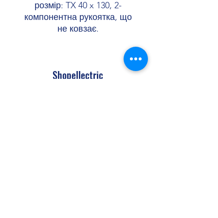
розмір: TX 40 x 130, 2-
компонентна рукоятка, що
не ковзає.
Shopellectric
Доставка та Повернення
Політика конфіденційності
Договір оферти
shopellectric@gmail.com
+380 (99) 652 00 46
+380 (67) 452 01 10
Україна