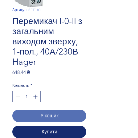
Артикул: SFT140
Перемикач I-0-II з
загальним
виходом зверху,
1-пол., 40А/230В
Hager
Ціна
648,44 ₴
Кількість
*
У кошик
Купити