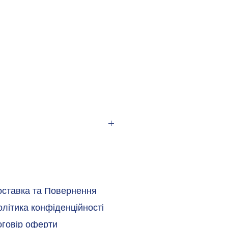
0 V
60 Hz
оставка та Повернення
літика конфіденційності
0 V
оговір оферти