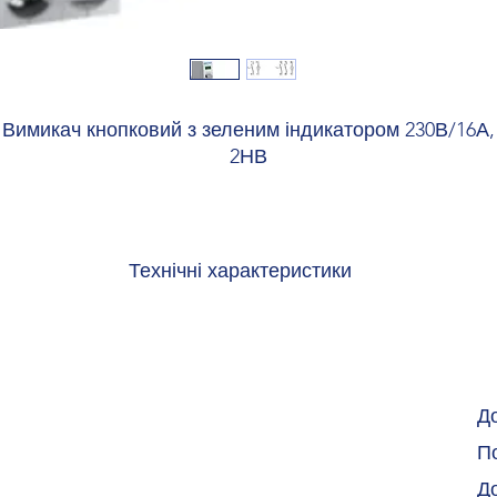
Вимикач кнопковий з зеленим індикатором 230В/16А,
2НВ
Технічні характеристики
Основні електричні характеристики
руга змінного струму:
23
ота:
50/
Д
Напруга
По
руга ізоляції:
25
Д