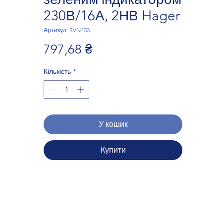
230В/16А, 2НВ Hager
Артикул: SVN433
Ціна
797,68 ₴
Кількість
*
У кошик
Купити