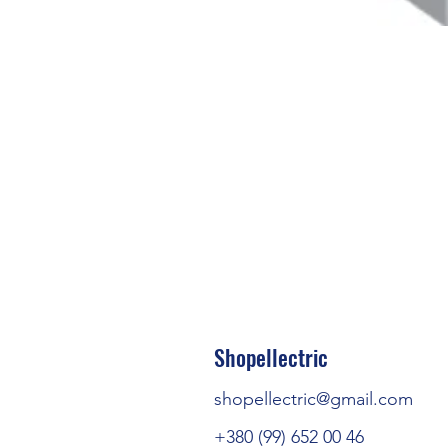
Номінальна робоча нап
Shopellectric
Част
shopellectric@gmail.com
Номінальна нап
+380 (99) 652 00 46