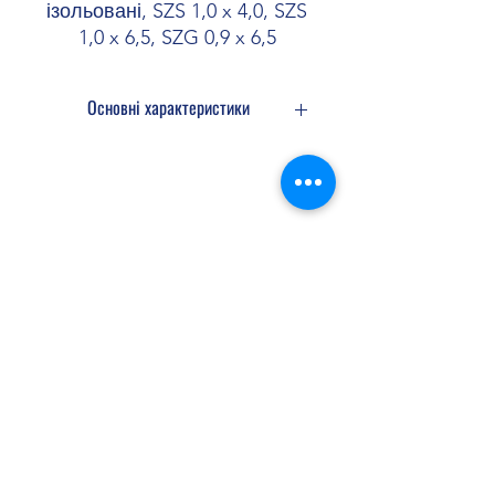
ізольовані, SZS 1,0 x 4,0, SZS
1,0 x 6,5, SZG 0,9 x 6,5
Основні характеристики
Конструкція Шліц
Тип виробу Набір інструментів
Форма упаковки Картонна упаковка
Shopellectric
Доставка та Повернення
Політика конфіденційності
Договір оферти
shopellectric@gmail.com
+380 (99) 652 00 46