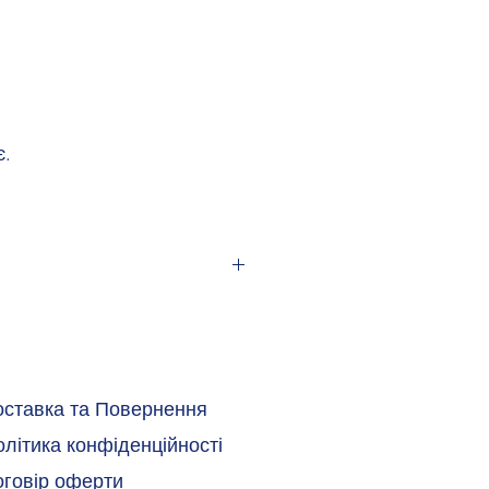
є.
оставка та Повернення
літика конфіденційності
оговір оферти