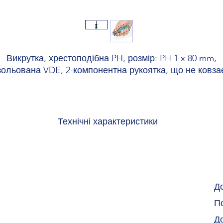
Викрутка, хрестоподібна PH, розмір: PH 1 x 80 mm,
зольована VDE, 2-компонентна рукоятка, що не ковза
Технічні характеристики
Хрестоподібна/Phillips-Recess
Ширина 33 мм
Ширина стрижня 4,5 мм
Висота стрижня 80 мм.
Довжина 178 мм
Д
Матеріал легована інструментальна сталь
По
Випробування DIN/ISO 8764-1 PHIEC 60900:2004
Д