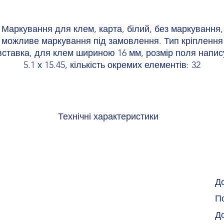
Маркування для клем, карта, білий, без маркування,
можливе маркування під замовлення. Тип кріплення
вставка, для клем шириною 16 мм, розмір поля напис
5.1 х 15.45, кількість окремих елементів: 32
Технічні характеристики
Колір білий (RAL 9010)
Матеріал PA
Клас займистості згідно з UL 94 V2
Протипожежний захист рейкових ТЗ (DIN EN 45545-2) R22 HL 1 - HL 2
Протипожежний захист рейкових ТЗ (DIN EN 45545-2) R23 HL 1 - HL 2
Д
Протипожежний захист рейкових ТЗ (DIN EN 45545-2) R24 HL 1 - HL 2
По
Складова частина не містить силікону та галогенів
Випробування лаків і фарб на стійкість до різних речовин
Д
ини, що перешкоджають змочуванню фарбою (відповідність LABS) V