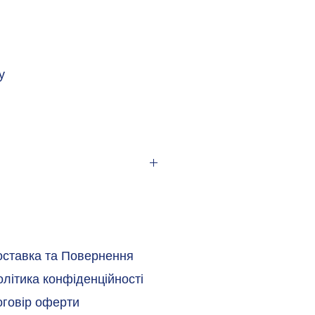
у
оставка та Повернення
літика конфіденційності
оговір оферти
DMA 24364-A1-L:2018-05