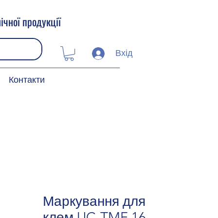
ічної продукції
Вхід
Контакти
Маркування для
клем UC-TMF 16