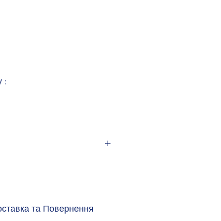
 :
ак
лий
оставка та Повернення
PC