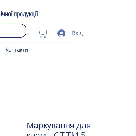
ічної продукції
Вхід
Контакти
Маркування для
клем UCT-TM 5