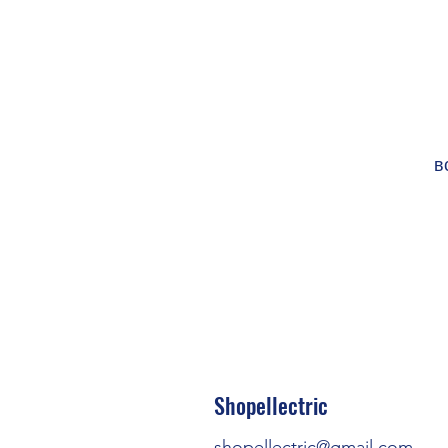
в
RoHS co
Ко
Shopellectric
Мате
shopellectric@gmail.com