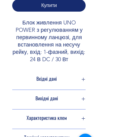
Купити
Блок живлення UNO
POWER з регулюванням у
первинному ланцюзі, для
встановлення на несучу
рейку, вхід: 1-фазний, вихід:
24 В DC / 30 Вт
Вхідні дані
Режим AC
Вихідні дані
Діапазон
100 В AC ... 240
номінальних
В AC
ККД
тип. 87 % (120
Характеристика клем
напруг на
В AC)
вході
тип. 88 % (230 В
Вхід