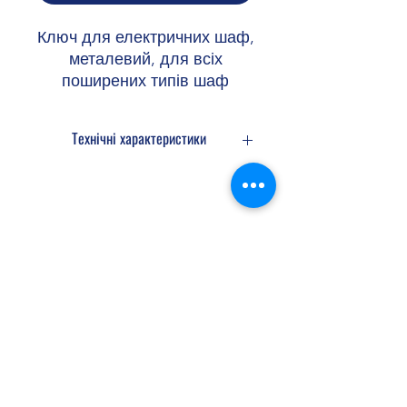
Ключ для електричних шаф,
металевий, для всіх
поширених типів шаф
Технічні характеристики
Ширина 72 мм
Довжина 72 мм
Shopellectric
Доставка та Повернення
Політика конфіденційності
Договір оферти
shopellectric@gmail.com