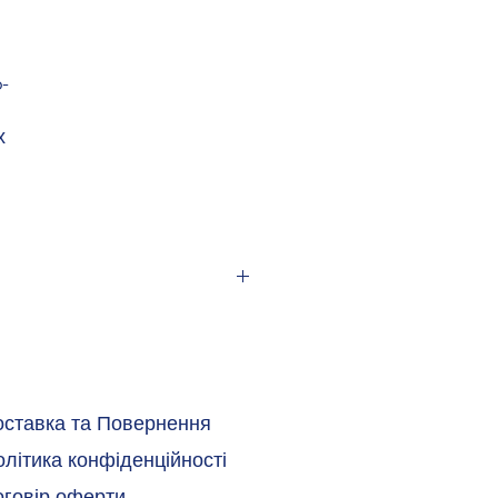
-
х
оставка та Повернення
літика конфіденційності
оговір оферти