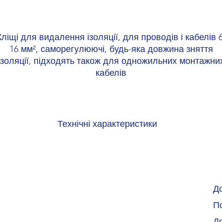
Кліщі для видалення ізоляції, для проводів і кабелів 6
16 мм², саморегулюючі, будь-яка довжина зняття
ізоляції, підходять також для одножильних монтажни
кабелів
Технічні характеристики
Ширина 25 мм
Висота 102 мм
Довжина 166 мм
Д
По
Д