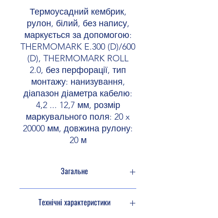
Термоусадний кембрик,
рулон, білий, без напису,
маркується за допомогою:
THERMOMARK E.300 (D)/600
(D), THERMOMARK ROLL
2.0, без перфорації, тип
монтажу: нанизування,
діапазон діаметра кабелю:
4,2 ... 12,7 мм, розмір
маркувального поля: 20 x
20000 мм, довжина рулону:
20 м
Загальне
Термоусадочні кембрики в рулоні
Технічні характеристики
серії виробів WMS... за допомогою
THERMOMARK E.CUTTER або