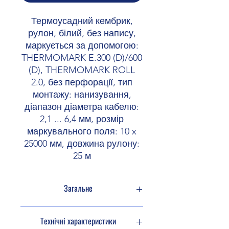
Термоусадний кембрик,
рулон, білий, без напису,
маркується за допомогою:
THERMOMARK E.300 (D)/600
(D), THERMOMARK ROLL
2.0, без перфорації, тип
монтажу: нанизування,
діапазон діаметра кабелю:
2,1 ... 6,4 мм, розмір
маркувального поля: 10 x
25000 мм, довжина рулону:
25 м
Загальне
Термоусадочні кембрики в рулоні
Технічні характеристики
серії виробів WMS... за допомогою