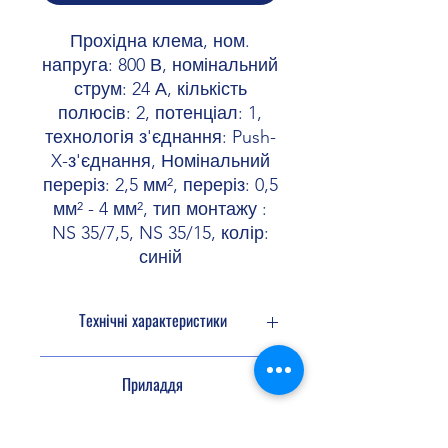
Прохідна клема, ном.
напруга: 800 В, номінальний
струм: 24 А, кількість
полюсів: 2, потенціал: 1,
технологія з'єднання: Push-
X-з'єднання, Номінальний
переріз: 2,5 мм², переріз: 0,5
мм² - 4 мм², тип монтажу :
NS 35/7,5, NS 35/15, колір:
синій
Технічні характеристики
Примітка
Макс. струм
Приладдя
навантаження
не повинен
перевищувати
Перемичка
3030161
3036877