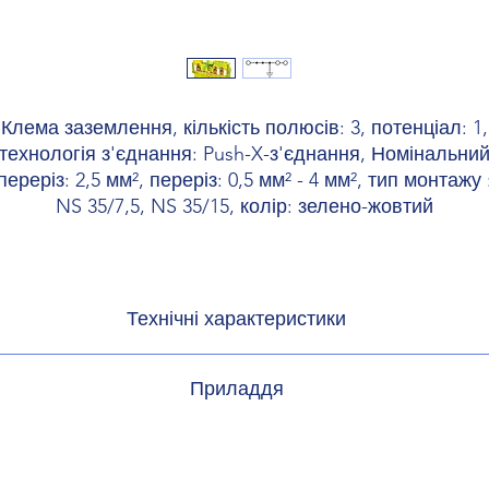
Клема заземлення, кількість полюсів: 3, потенціал: 1,
технологія з'єднання: Push-X-з'єднання, Номінальни
переріз: 2,5 мм², переріз: 0,5 мм² - 4 мм², тип монтажу 
NS 35/7,5, NS 35/15, колір: зелено-жовтий
Технічні характеристики
ітка
Макс. струм навантаження не 
Приладдя
струм усіх підклю
арактеристики
3030161 FBS 2-5