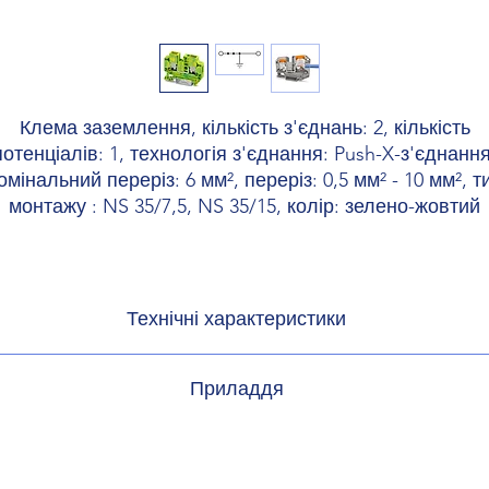
Клема заземлення, кількість з'єднань: 2, кількість
потенціалів: 1, технологія з'єднання: Push-X-з'єднання
омінальний переріз: 6 мм², переріз: 0,5 мм² - 10 мм², т
монтажу : NS 35/7,5, NS 35/15, колір: зелено-жовтий
Технічні характеристики
арактеристики
Приладдя
перенапруги
I
мичка
3030284
абруднення