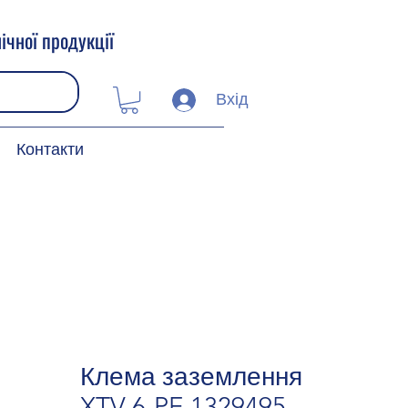
ічної продукції
Вхід
Контакти
Клема заземлення
XTV 6-PE 1329495