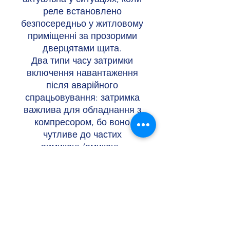
реле встановлено
безпосередньо у житловому
приміщенні за прозорими
дверцятами щита.
Два типи часу затримки
включення навантаження
після аварійного
спрацьовування: затримка
важлива для обладнання з
компресором, бо воно
чутливе до частих
вимикань/вмикань.
Оскільки сучасний щит вже
включає нульову шину, то
наявність транзиту нуля в
пристрої перестала бути
актуальною. З 2024 року всі