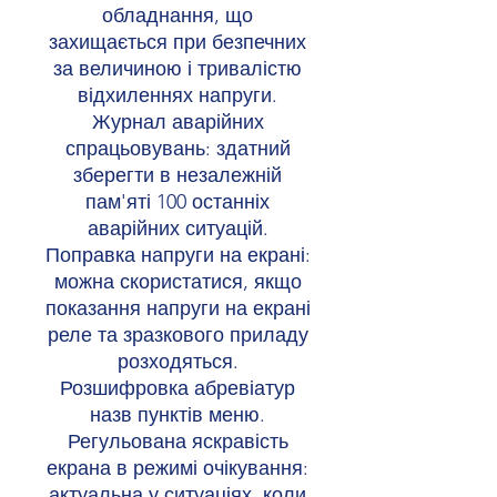
обладнання, що
захищається при безпечних
за величиною і тривалістю
відхиленнях напруги.
Журнал аварійних
спрацьовувань: здатний
зберегти в незалежній
пам'яті 100 останніх
аварійних ситуацій.
Поправка напруги на екрані:
можна скористатися, якщо
показання напруги на екрані
реле та зразкового приладу
розходяться.
Розшифровка абревіатур
назв пунктів меню.
Регульована яскравість
екрана в режимі очікування:
актуальна у ситуаціях, коли