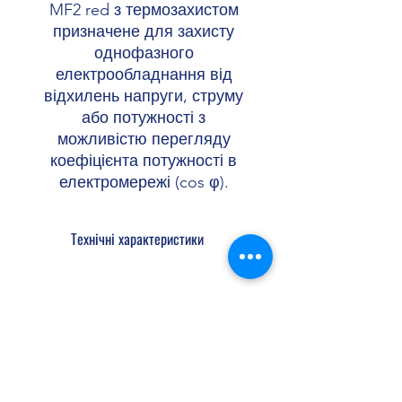
MF2 red з термозахистом
призначене для захисту
однофазного
електрообладнання від
відхилень напруги, струму
або потужності з
можливістю перегляду
коефіцієнта потужності в
електромережі (cos φ).
Технічні характеристики
Струм
50 А
Спосіб монтажу
На DIN-рейку
Shopellectric
Кількість фаз
1 ф. (230
Вольт)